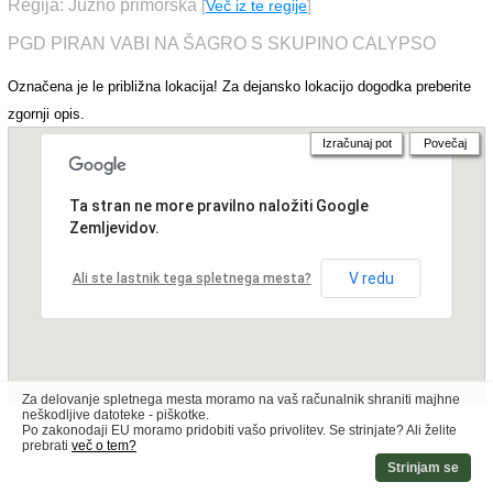
Regija: Južno primorska
[
Več iz te regije
]
PGD PIRAN VABI NA ŠAGRO S SKUPINO CALYPSO
Označena je le približna lokacija! Za dejansko lokacijo dogodka preberite
zgornji opis.
Izračunaj pot
Povečaj
Ta stran ne more pravilno naložiti Google
Zemljevidov.
V redu
Ali ste lastnik tega spletnega mesta?
Za delovanje spletnega mesta moramo na vaš računalnik shraniti majhne
neškodljive datoteke - piškotke.
Po zakonodaji EU moramo pridobiti vašo privolitev. Se strinjate? Ali želite
prebrati
več o tem?
Strinjam se