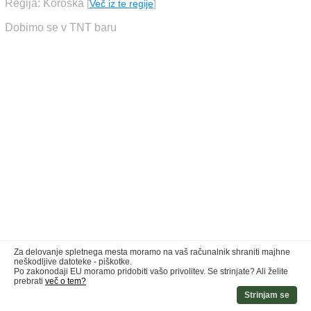
Regija: Koroška
[
Več iz te regije
]
Dobimo se v TNT baru
Za delovanje spletnega mesta moramo na vaš računalnik shraniti majhne
neškodljive datoteke - piškotke.
Po zakonodaji EU moramo pridobiti vašo privolitev. Se strinjate? Ali želite
prebrati
več o tem?
Strinjam se