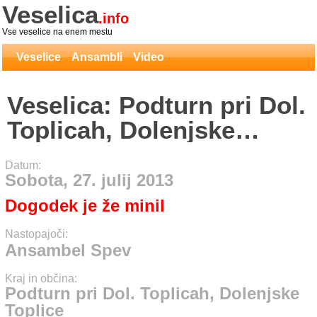
Veselica
.info
Vse veselice na enem mestu
Veselice
Ansambli
Video
Veselica: Podturn pri Dol.
Toplicah, Dolenjske
Toplice - Ansambel Spev
Datum:
Sobota, 27. julij 2013
Dogodek je že minil
Nastopajoči:
Ansambel Spev
Kraj in občina:
Podturn pri Dol. Toplicah, Dolenjske
Toplice