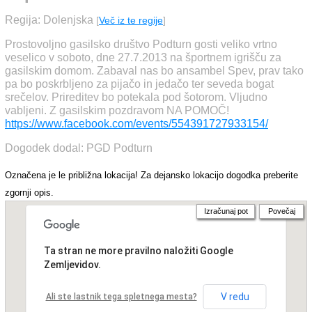
Regija: Dolenjska
[
Več iz te regije
]
Prostovoljno gasilsko društvo Podturn gosti veliko vrtno
veselico v soboto, dne 27.7.2013 na športnem igrišču za
gasilskim domom. Zabaval nas bo ansambel Spev, prav tako
pa bo poskrbljeno za pijačo in jedačo ter seveda bogat
srečelov. Prireditev bo potekala pod šotorom. Vljudno
vabljeni. Z gasilskim pozdravom NA POMOČ!
https://www.facebook.com/events/554391727933154/
Dogodek dodal: PGD Podturn
Označena je le približna lokacija! Za dejansko lokacijo dogodka preberite
zgornji opis.
Izračunaj pot
Povečaj
Ta stran ne more pravilno naložiti Google
Zemljevidov.
V redu
Ali ste lastnik tega spletnega mesta?