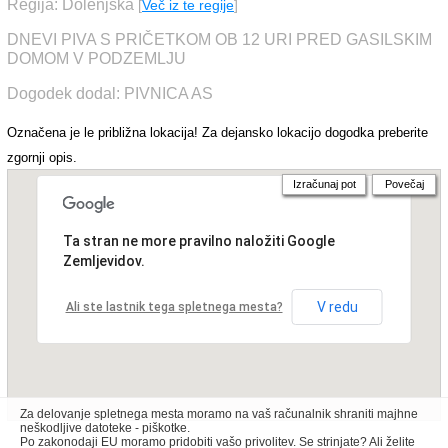
Regija: Dolenjska
[
Več iz te regije
]
DNEVI PIVA S PRIČETKOM OB 12 URI PRED GASILSKIM
DOMOM V PODZEMLJU
Dogodek dodal: PIVNICA AS
Označena je le približna lokacija! Za dejansko lokacijo dogodka preberite
zgornji opis.
Izračunaj pot
Povečaj
Ta stran ne more pravilno naložiti Google
Zemljevidov.
V redu
Ali ste lastnik tega spletnega mesta?
Za delovanje spletnega mesta moramo na vaš računalnik shraniti majhne
neškodljive datoteke - piškotke.
Po zakonodaji EU moramo pridobiti vašo privolitev. Se strinjate? Ali želite