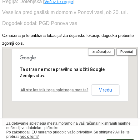
Regija: Dolenjska
[
Več iz te regije
]
Veselica pred gasilskim domom v Ponovi vasi, ob 20. uri.
Dogodek dodal: PGD Ponova vas
Označena je le približna lokacija! Za dejansko lokacijo dogodka preberite
zgornji opis.
Izračunaj pot
Povečaj
Ta stran ne more pravilno naložiti Google
Zemljevidov.
V redu
Ali ste lastnik tega spletnega mesta?
Za delovanje spletnega mesta moramo na vaš računalnik shraniti majhne
neškodljive datoteke - piškotke.
Po zakonodaji EU moramo pridobiti vašo privolitev. Se strinjate? Ali želite
prebrati
več o tem?