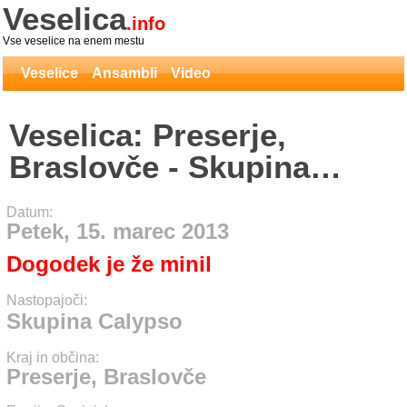
Veselica
.info
Vse veselice na enem mestu
Veselice
Ansambli
Video
Veselica: Preserje,
Braslovče - Skupina
Calypso
Datum:
Petek, 15. marec 2013
Dogodek je že minil
Nastopajoči:
Skupina Calypso
Kraj in občina:
Preserje, Braslovče