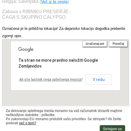
Regija: Savinjska
[
Več iz te regije
]
Zabava v RIBNIKU PRESERJE..
ČAGA S SKUPINO CALYPSO
Označena je le približna lokacija! Za dejansko lokacijo dogodka preberite
zgornji opis.
Izračunaj pot
Povečaj
Ta stran ne more pravilno naložiti Google
Zemljevidov.
V redu
Ali ste lastnik tega spletnega mesta?
Za delovanje spletnega mesta moramo na vaš računalnik shraniti majhne
neškodljive datoteke - piškotke.
Po zakonodaji EU moramo pridobiti vašo privolitev. Se strinjate? Ali želite
prebrati
več o tem?
Strinjam se