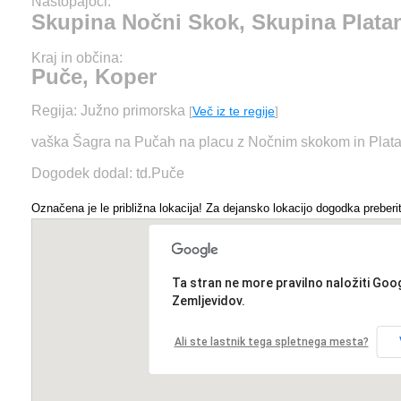
Nastopajoči:
Skupina Nočni Skok, Skupina Plata
Kraj in občina:
Puče, Koper
Regija: Južno primorska
[
Več iz te regije
]
vaška Šagra na Pučah na placu z Nočnim skokom in Plat
Dogodek dodal: td.Puče
Označena je le približna lokacija! Za dejansko lokacijo dogodka preberit
Ta stran ne more pravilno naložiti Goo
Zemljevidov.
Ali ste lastnik tega spletnega mesta?