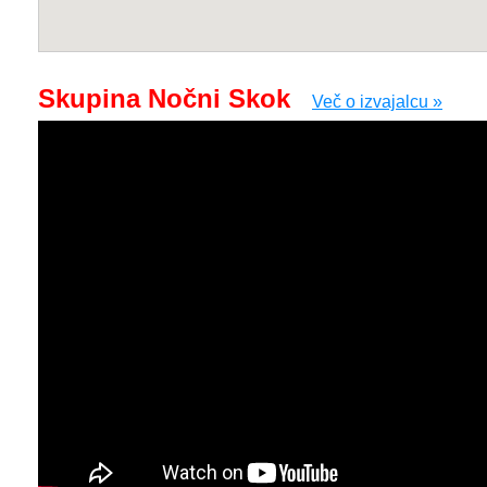
Skupina Nočni Skok
Več o izvajalcu »