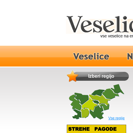
Izberi regijo
Vse regije