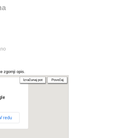
na
ano
e zgornji opis.
Izračunaj pot
Povečaj
gle
V redu