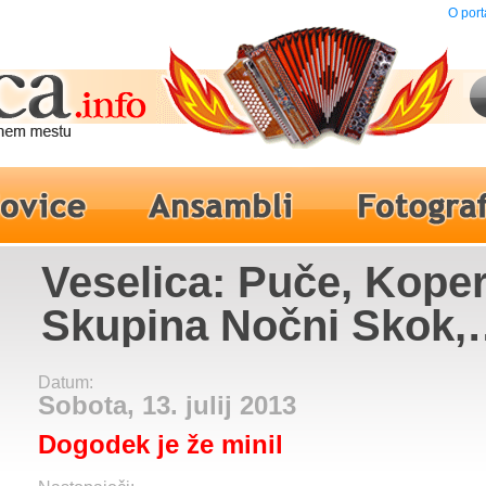
O port
Veselica: Puče, Koper
Skupina Nočni Skok,
Skupina Platana
Datum:
Sobota, 13. julij 2013
Dogodek je že minil