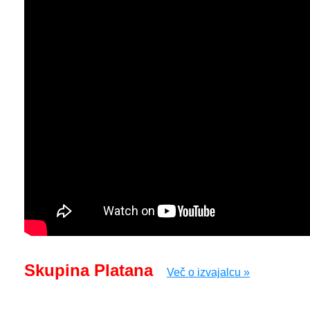
Skupina Platana
Več o izvajalcu »