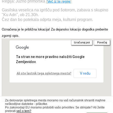
Regija: Južno primorska
[
Več iz te regije
]
Gasilska veselica na igrišču pod šotorom, zabava s skupino
"Ku Adn", ob 21.30h.
Čez dan bo potekala odprta meja, kulturni program.
Označena je le približna lokacija! Za dejansko lokacijo dogodka preberite
zgornji opis.
Izračunaj pot
Povečaj
Ta stran ne more pravilno naložiti Google
Zemljevidov.
V redu
Ali ste lastnik tega spletnega mesta?
Za delovanje spletnega mesta moramo na vaš računalnik shraniti majhne
neškodljive datoteke - piškotke.
Po zakonodaji EU moramo pridobiti vašo privolitev. Se strinjate? Ali želite
prebrati
več o tem?