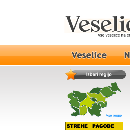
Izberi regijo
Vse regije