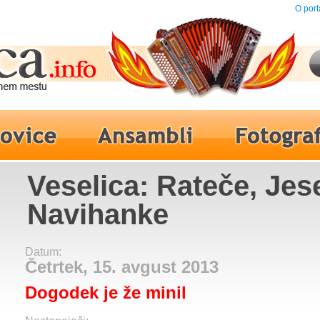
O port
Veselica: Rateče, Jes
Navihanke
Datum:
Četrtek, 15. avgust 2013
Dogodek je že minil