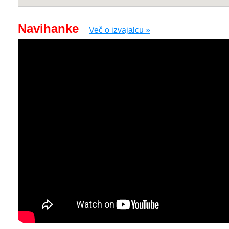
Navihanke
Več o izvajalcu »