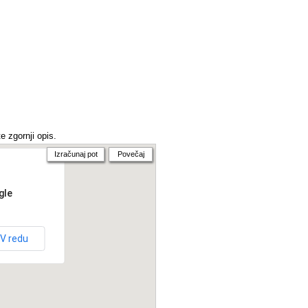
e zgornji opis.
Izračunaj pot
Povečaj
gle
V redu