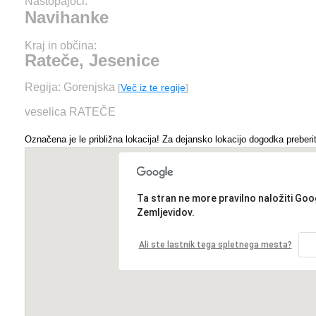
Nastopajoči:
Navihanke
Kraj in občina:
Rateče, Jesenice
Regija: Gorenjska
[
Več iz te regije
]
veselica RATEČE
Označena je le približna lokacija! Za dejansko lokacijo dogodka preberit
Ta stran ne more pravilno naložiti Goo
Zemljevidov.
Ali ste lastnik tega spletnega mesta?