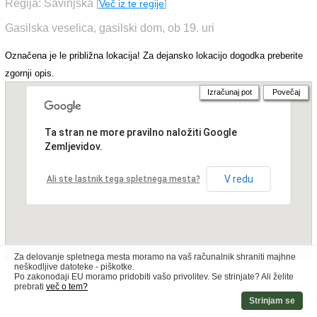
Regija: Savinjska
[
Več iz te regije
]
Gasilska veselica, gasilski dom, ob 19. uri
Označena je le približna lokacija! Za dejansko lokacijo dogodka preberite
zgornji opis.
Izračunaj pot
Povečaj
Ta stran ne more pravilno naložiti Google
Zemljevidov.
V redu
Ali ste lastnik tega spletnega mesta?
Za delovanje spletnega mesta moramo na vaš računalnik shraniti majhne
neškodljive datoteke - piškotke.
Po zakonodaji EU moramo pridobiti vašo privolitev. Se strinjate? Ali želite
prebrati
več o tem?
Strinjam se