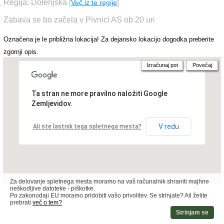
Regija: Dolenjska
[
Več iz te regije
]
Zabava se bo začela v Pivnici AS ob 20 uri
Označena je le približna lokacija! Za dejansko lokacijo dogodka preberite
zgornji opis.
Izračunaj pot
Povečaj
Ta stran ne more pravilno naložiti Google
Zemljevidov.
V redu
Ali ste lastnik tega spletnega mesta?
Za delovanje spletnega mesta moramo na vaš računalnik shraniti majhne
neškodljive datoteke - piškotke.
Po zakonodaji EU moramo pridobiti vašo privolitev. Se strinjate? Ali želite
prebrati
več o tem?
Strinjam se