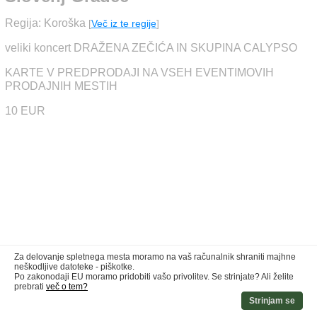
Regija: Koroška
[
Več iz te regije
]
veliki koncert DRAŽENA ZEČIĆA IN SKUPINA CALYPSO
KARTE V PREDPRODAJI NA VSEH EVENTIMOVIH
PRODAJNIH MESTIH
10 EUR
Za delovanje spletnega mesta moramo na vaš računalnik shraniti majhne
neškodljive datoteke - piškotke.
Po zakonodaji EU moramo pridobiti vašo privolitev. Se strinjate? Ali želite
prebrati
več o tem?
Strinjam se