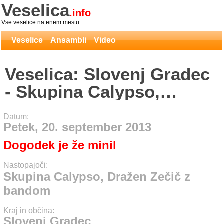
Veselica
.info
Vse veselice na enem mestu
Veselice
Ansambli
Video
Veselica: Slovenj Gradec
- Skupina Calypso,
Dražen Zečič z bandom
Datum:
Petek, 20. september 2013
Dogodek je že minil
Nastopajoči:
Skupina Calypso, Dražen Zečič z
bandom
Kraj in občina:
Slovenj Gradec