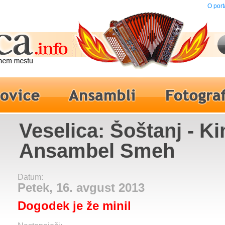
O port
Veselica: Šoštanj - K
Ansambel Smeh
Datum:
Petek, 16. avgust 2013
Dogodek je že minil