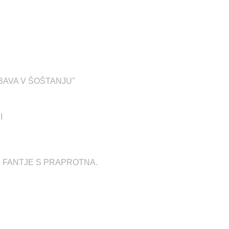
"ZABAVA V ŠOŠTANJU"
I
ci in FANTJE S PRAPROTNA.