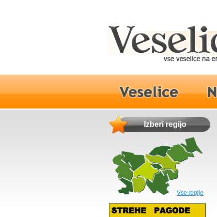
Izberi regijo
Vse regije