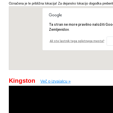
Označena je le približna lokacija! Za dejansko lokacijo dogodka preberit
Ta stran ne more pravilno naložiti Goo
Zemljevidov.
Ali ste lastnik tega spletnega mesta?
Kingston
Več o izvajalcu »