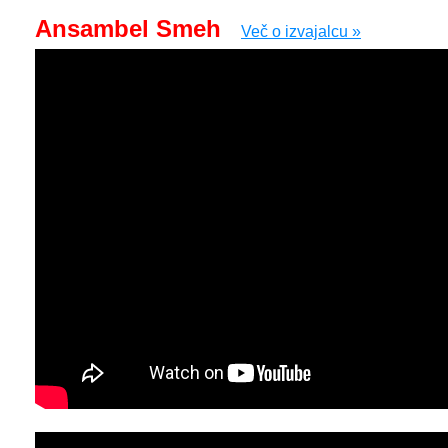
Ansambel Smeh
Več o izvajalcu »