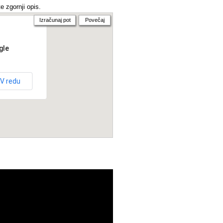
e zgornji opis.
Izračunaj pot
Povečaj
gle
V redu