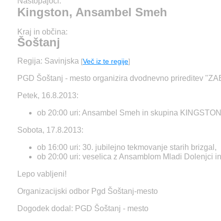
Nastopajoči:
Kingston, Ansambel Smeh
Kraj in občina:
Šoštanj
Regija: Savinjska
[
Več iz te regije
]
PGD Šoštanj - mesto organizira dvodnevno prireditev 
Petek, 16.8.2013:
ob 20:00 uri: Ansambel Smeh in skupina KINGSTON
Sobota, 17.8.2013:
ob 16:00 uri: 30. jubilejno tekmovanje starih brizgal,
ob 20:00 uri: veselica z Ansamblom Mladi Dolenj
Lepo vabljeni!
Organizacijski odbor Pgd Šoštanj-mesto
Dogodek dodal: PGD Šoštanj - mesto