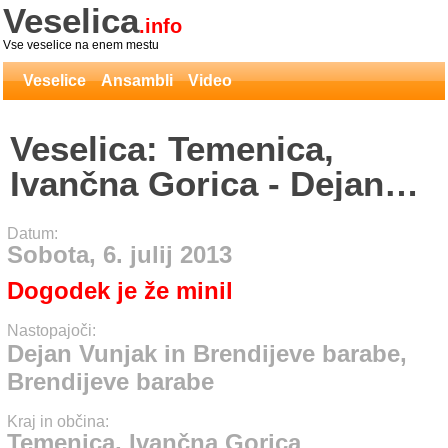
Veselica
.info
Vse veselice na enem mestu
Veselice
Ansambli
Video
Veselica: Temenica,
Ivančna Gorica - Dejan
Vunjak in Brendijeve
Datum:
barabe, Brendijeve
Sobota, 6. julij 2013
barabe
Dogodek je že minil
Nastopajoči:
Dejan Vunjak in Brendijeve barabe,
Brendijeve barabe
Kraj in občina:
Temenica, Ivančna Gorica