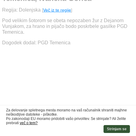
Regija: Dolenjska
[
Več iz te regije
]
Pod velikim šotorom se obeta nepozaben žur z Dejanom
Vunjakom, za hrano in pijačo bodo poskrbele gasilke PGD
Temenica.
Dogodek dodal: PGD Temenica
Za delovanje spletnega mesta moramo na vaš računalnik shraniti majhne
neškodljive datoteke - piškotke.
Po zakonodaji EU moramo pridobiti vašo privolitev. Se strinjate? Ali želite
prebrati
več o tem?
Strinjam se