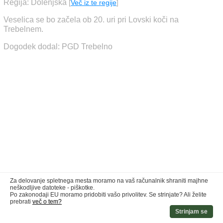
Regija: Dolenjska
[
Več iz te regije
]
Veselica se bo začela ob 20. uri pri Lovski koči na
Trebelnem.
Dogodek dodal: PGD Trebelno
Za delovanje spletnega mesta moramo na vaš računalnik shraniti majhne
neškodljive datoteke - piškotke.
Po zakonodaji EU moramo pridobiti vašo privolitev. Se strinjate? Ali želite
prebrati
več o tem?
Strinjam se