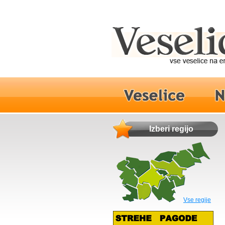
Izberi regijo
Vse regije