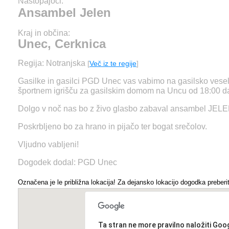
Nastopajoči:
Ansambel Jelen
Kraj in občina:
Unec, Cerknica
Regija: Notranjska
[
Več iz te regije
]
Gasilke in gasilci PGD Unec vas vabimo na gasilsko veseli
športnem igrišču za gasilskim domom na Uncu od 18:00 da
Dolgo v noč nas bo z živo glasbo zabaval ansambel JELE
Poskrbljeno bo za hrano in pijačo ter bogat srečolov.
Vljudno vabljeni!
Dogodek dodal: PGD Unec
Označena je le približna lokacija! Za dejansko lokacijo dogodka preberit
Ta stran ne more pravilno naložiti Goo