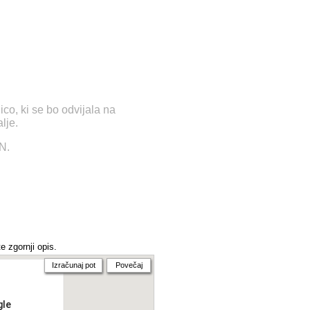
co, ki se bo odvijala na
lje.
N.
e zgornji opis.
Izračunaj pot
Povečaj
gle