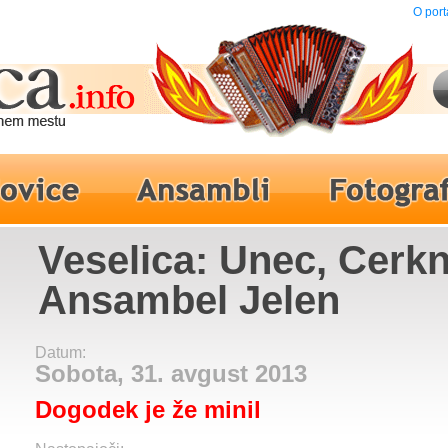
O port
Veselica: Unec, Cerkn
Ansambel Jelen
Datum:
Sobota, 31. avgust 2013
Dogodek je že minil