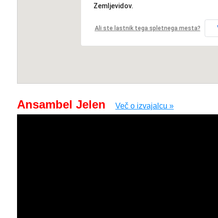
Zemljevidov.
Ali ste lastnik tega spletnega mesta?
Ansambel Jelen
Več o izvajalcu »