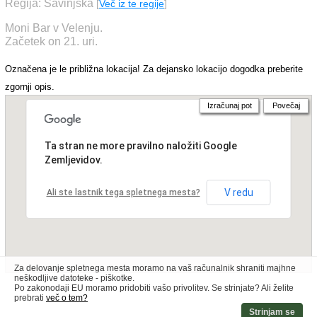
Regija: Savinjska
[
Več iz te regije
]
Moni Bar v Velenju.
Začetek on 21. uri.
Označena je le približna lokacija! Za dejansko lokacijo dogodka preberite
zgornji opis.
Izračunaj pot
Povečaj
Ta stran ne more pravilno naložiti Google
Zemljevidov.
V redu
Ali ste lastnik tega spletnega mesta?
Za delovanje spletnega mesta moramo na vaš računalnik shraniti majhne
neškodljive datoteke - piškotke.
Po zakonodaji EU moramo pridobiti vašo privolitev. Se strinjate? Ali želite
prebrati
več o tem?
Strinjam se