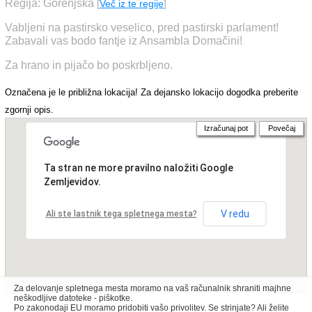
Regija: Gorenjska
[
Več iz te regije
]
Vabljeni na pastirsko veselico, pred pastirski parlament!
Zabavali vas bodo fantje iz Ansambla Domačini!
Za hrano in pijačo bo poskrbljeno.
Označena je le približna lokacija! Za dejansko lokacijo dogodka preberite
zgornji opis.
Izračunaj pot
Povečaj
Ta stran ne more pravilno naložiti Google
Zemljevidov.
V redu
Ali ste lastnik tega spletnega mesta?
Za delovanje spletnega mesta moramo na vaš računalnik shraniti majhne
neškodljive datoteke - piškotke.
Po zakonodaji EU moramo pridobiti vašo privolitev. Se strinjate? Ali želite