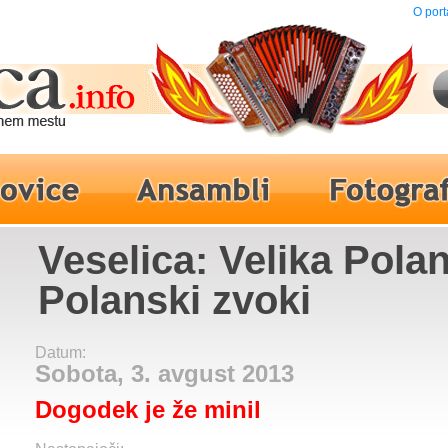
O port
Veselica: Velika Polan
Polanski zvoki
Datum:
Sobota, 3. avgust 2013
Dogodek je že minil