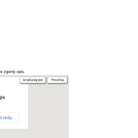
e zgornji opis.
Izračunaj pot
Povečaj
gle
V redu