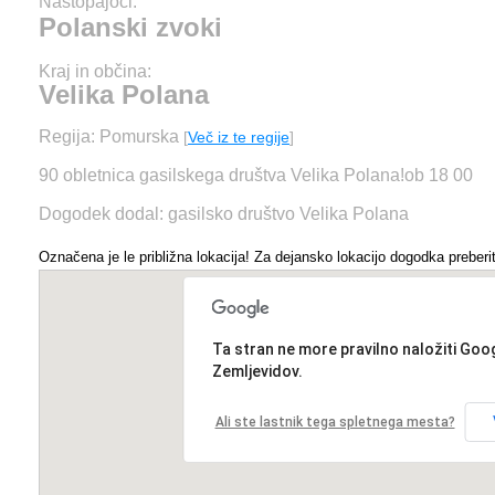
Nastopajoči:
Polanski zvoki
Kraj in občina:
Velika Polana
Regija: Pomurska
[
Več iz te regije
]
90 obletnica gasilskega društva Velika Polana!ob 18 00
Dogodek dodal: gasilsko društvo Velika Polana
Označena je le približna lokacija! Za dejansko lokacijo dogodka preberit
Ta stran ne more pravilno naložiti Goo
Zemljevidov.
Ali ste lastnik tega spletnega mesta?