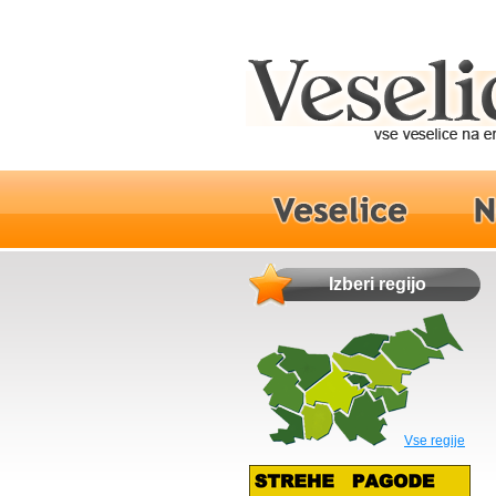
Izberi regijo
Vse regije