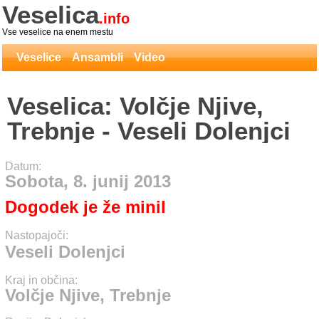
Veselica
.info
Vse veselice na enem mestu
Veselice
Ansambli
Video
Veselica: Volčje Njive,
Trebnje - Veseli Dolenjci
Datum:
Sobota, 8. junij 2013
Dogodek je že minil
Nastopajoči:
Veseli Dolenjci
Kraj in občina:
Volčje Njive, Trebnje