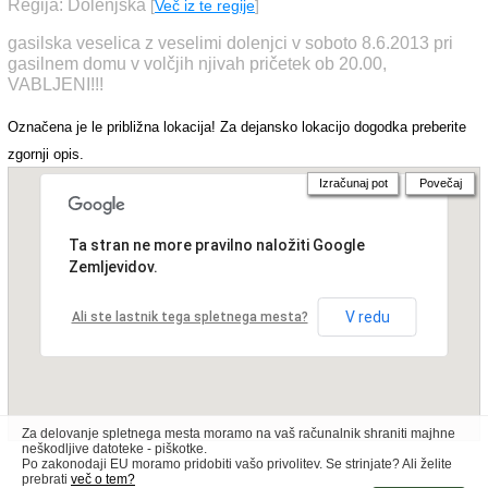
Regija: Dolenjska
[
Več iz te regije
]
gasilska veselica z veselimi dolenjci v soboto 8.6.2013 pri
gasilnem domu v volčjih njivah pričetek ob 20.00,
VABLJENI!!!
Označena je le približna lokacija! Za dejansko lokacijo dogodka preberite
zgornji opis.
Izračunaj pot
Povečaj
Ta stran ne more pravilno naložiti Google
Zemljevidov.
V redu
Ali ste lastnik tega spletnega mesta?
Za delovanje spletnega mesta moramo na vaš računalnik shraniti majhne
neškodljive datoteke - piškotke.
Po zakonodaji EU moramo pridobiti vašo privolitev. Se strinjate? Ali želite
prebrati
več o tem?