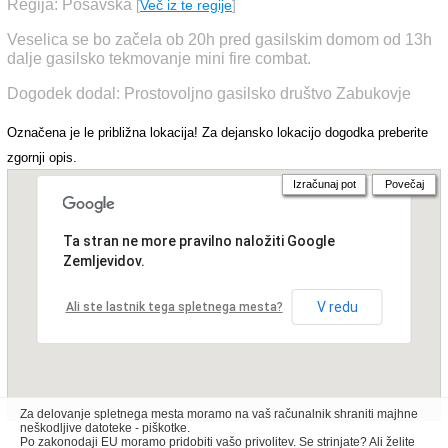
Regija: Posavska
[
Več iz te regije
]
Veselica se bo začela ob 20h pred gasilskim domom od 13h
dalje gasilsko tekmovanje mini fire combat.
Dogodek dodal: Prostovoljno gasilsko društvo Zabukovje
Označena je le približna lokacija! Za dejansko lokacijo dogodka preberite
zgornji opis.
Izračunaj pot
Povečaj
Ta stran ne more pravilno naložiti Google
Zemljevidov.
V redu
Ali ste lastnik tega spletnega mesta?
Za delovanje spletnega mesta moramo na vaš računalnik shraniti majhne
neškodljive datoteke - piškotke.
Po zakonodaji EU moramo pridobiti vašo privolitev. Se strinjate? Ali želite