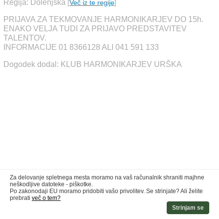
Regija: Dolenjska
[
Več iz te regije
]
PRIJAVA ZA TEKMOVANJE HARMONIKARJEV DO 15h.
ENAKO VELJA TUDI ZA PRIJAVO PREDSTAVITEV
TALENTOV.
INFORMACIJE 01 8366128 ALI 041 591 133
Dogodek dodal: KLUB HARMONIKARJEV URŠKA
Za delovanje spletnega mesta moramo na vaš računalnik shraniti majhne
neškodljive datoteke - piškotke.
Po zakonodaji EU moramo pridobiti vašo privolitev. Se strinjate? Ali želite
prebrati
več o tem?
Strinjam se