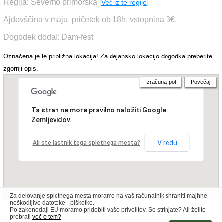
Regija: Severno primorska
[
Več iz te regije
]
Ajdovščina v maju, pričetek ob 18h, vstopnina 3€.
Dogodek dodal: Dam-fest
Označena je le približna lokacija! Za dejansko lokacijo dogodka preberite
zgornji opis.
Izračunaj pot
Povečaj
Ta stran ne more pravilno naložiti Google
Zemljevidov.
V redu
Ali ste lastnik tega spletnega mesta?
Za delovanje spletnega mesta moramo na vaš računalnik shraniti majhne
neškodljive datoteke - piškotke.
Po zakonodaji EU moramo pridobiti vašo privolitev. Se strinjate? Ali želite
prebrati
več o tem?