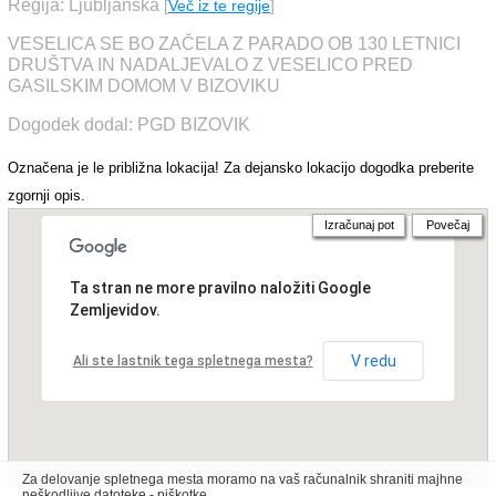
Regija: Ljubljanska
[
Več iz te regije
]
VESELICA SE BO ZAČELA Z PARADO OB 130 LETNICI
DRUŠTVA IN NADALJEVALO Z VESELICO PRED
GASILSKIM DOMOM V BIZOVIKU
Dogodek dodal: PGD BIZOVIK
Označena je le približna lokacija! Za dejansko lokacijo dogodka preberite
zgornji opis.
Izračunaj pot
Povečaj
Ta stran ne more pravilno naložiti Google
Zemljevidov.
V redu
Ali ste lastnik tega spletnega mesta?
Za delovanje spletnega mesta moramo na vaš računalnik shraniti majhne
neškodljive datoteke - piškotke.