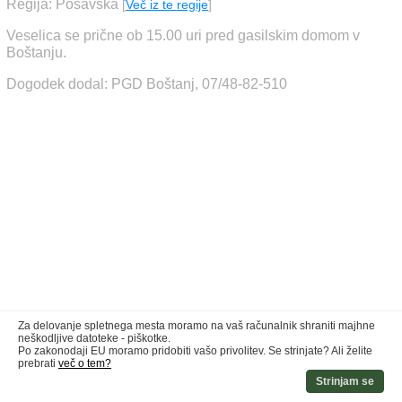
Regija: Posavska
[
Več iz te regije
]
Veselica se prične ob 15.00 uri pred gasilskim domom v
Boštanju.
Dogodek dodal: PGD Boštanj, 07/48-82-510
Za delovanje spletnega mesta moramo na vaš računalnik shraniti majhne
neškodljive datoteke - piškotke.
Po zakonodaji EU moramo pridobiti vašo privolitev. Se strinjate? Ali želite
prebrati
več o tem?
Strinjam se