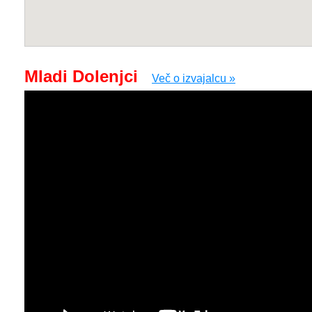
Mladi Dolenjci
Več o izvajalcu »