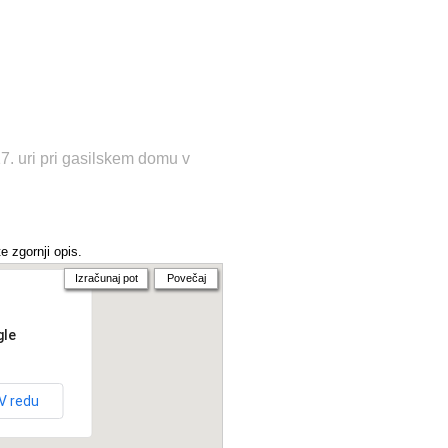
7. uri pri gasilskem domu v
e zgornji opis.
Izračunaj pot
Povečaj
gle
V redu