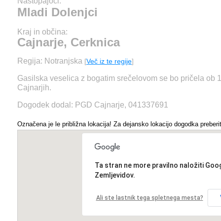
Nastopajoči:
Mladi Dolenjci
Kraj in občina:
Cajnarje, Cerknica
Regija: Notranjska
[
Več iz te regije
]
Gasilska veselica z bogatim srečelovom se bo pričela ob 1
Cajnarjih.
Dogodek dodal: PGD Cajnarje, 041337691
Označena je le približna lokacija! Za dejansko lokacijo dogodka preberit
Ta stran ne more pravilno naložiti Goo
Zemljevidov.
Ali ste lastnik tega spletnega mesta?