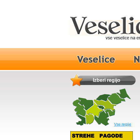
Izberi regijo
Vse regije