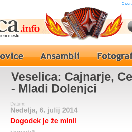
O port
Veselica: Cajnarje, C
- Mladi Dolenjci
Datum:
Nedelja, 6. julij 2014
Dogodek je že minil