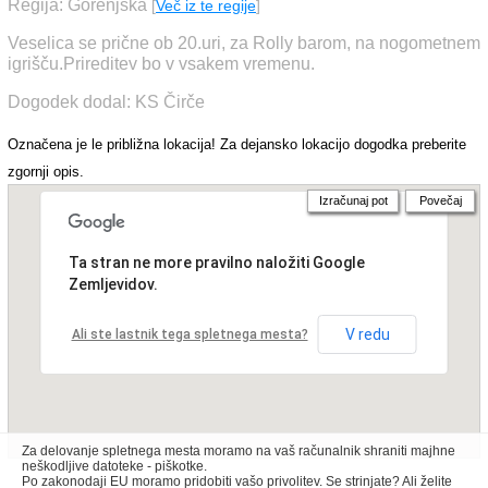
Regija: Gorenjska
[
Več iz te regije
]
Veselica se prične ob 20.uri, za Rolly barom, na nogometnem
igrišču.Prireditev bo v vsakem vremenu.
Dogodek dodal: KS Čirče
Označena je le približna lokacija! Za dejansko lokacijo dogodka preberite
zgornji opis.
Izračunaj pot
Povečaj
Ta stran ne more pravilno naložiti Google
Zemljevidov.
V redu
Ali ste lastnik tega spletnega mesta?
Za delovanje spletnega mesta moramo na vaš računalnik shraniti majhne
neškodljive datoteke - piškotke.
Po zakonodaji EU moramo pridobiti vašo privolitev. Se strinjate? Ali želite