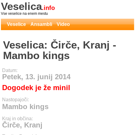
Veselica
.info
Vse veselice na enem mestu
Veselice
Ansambli
Video
Veselica: Čirče, Kranj -
Mambo kings
Datum:
Petek, 13. junij 2014
Dogodek je že minil
Nastopajoči:
Mambo kings
Kraj in občina:
Čirče, Kranj