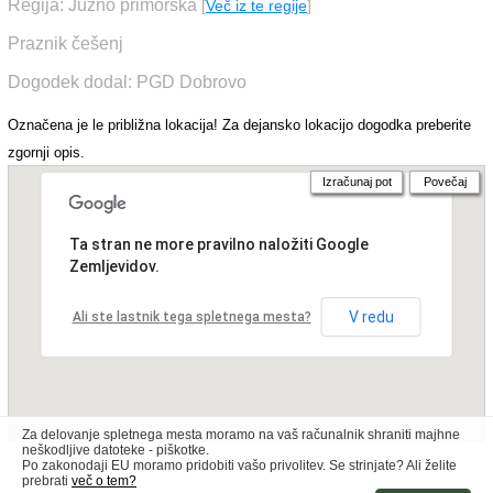
Regija: Južno primorska
[
Več iz te regije
]
Praznik češenj
Dogodek dodal: PGD Dobrovo
Označena je le približna lokacija! Za dejansko lokacijo dogodka preberite
zgornji opis.
Izračunaj pot
Povečaj
Ta stran ne more pravilno naložiti Google
Zemljevidov.
V redu
Ali ste lastnik tega spletnega mesta?
Za delovanje spletnega mesta moramo na vaš računalnik shraniti majhne
neškodljive datoteke - piškotke.
Po zakonodaji EU moramo pridobiti vašo privolitev. Se strinjate? Ali želite
prebrati
več o tem?