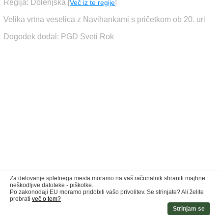
Regija: Dolenjska
[
Več iz te regije
]
Velika vrtna veselica z Navihankami s pričetkom ob 20. uri
Dogodek dodal: PGD Sveti Rok
Za delovanje spletnega mesta moramo na vaš računalnik shraniti majhne
neškodljive datoteke - piškotke.
Po zakonodaji EU moramo pridobiti vašo privolitev. Se strinjate? Ali želite
prebrati
več o tem?
Strinjam se