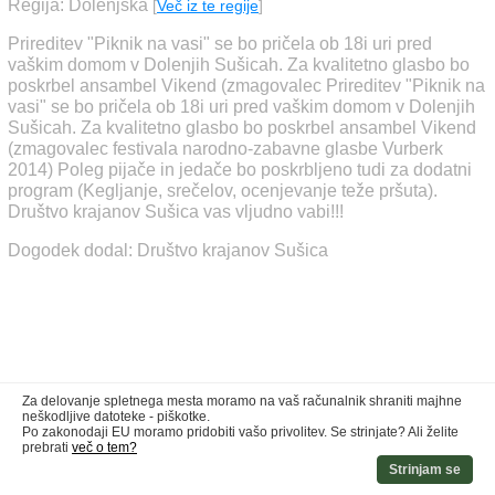
Regija: Dolenjska
[
Več iz te regije
]
Prireditev "Piknik na vasi" se bo pričela ob 18i uri pred
vaškim domom v Dolenjih Sušicah. Za kvalitetno glasbo bo
poskrbel ansambel Vikend (zmagovalec Prireditev "Piknik na
vasi" se bo pričela ob 18i uri pred vaškim domom v Dolenjih
Sušicah. Za kvalitetno glasbo bo poskrbel ansambel Vikend
(zmagovalec festivala narodno-zabavne glasbe Vurberk
2014) Poleg pijače in jedače bo poskrbljeno tudi za dodatni
program (Kegljanje, srečelov, ocenjevanje teže pršuta).
Društvo krajanov Sušica vas vljudno vabi!!!
Dogodek dodal: Društvo krajanov Sušica
Za delovanje spletnega mesta moramo na vaš računalnik shraniti majhne
neškodljive datoteke - piškotke.
Po zakonodaji EU moramo pridobiti vašo privolitev. Se strinjate? Ali želite
prebrati
več o tem?
Strinjam se