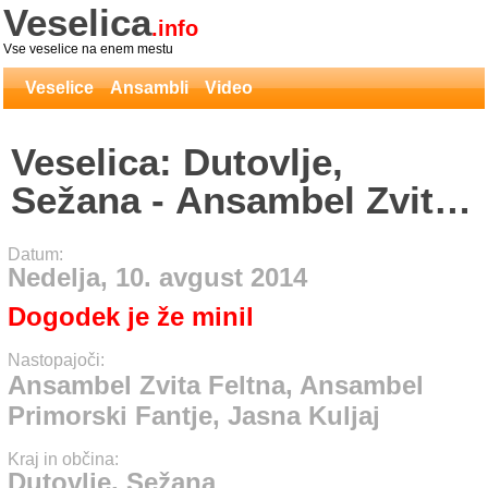
Veselica
.info
Vse veselice na enem mestu
Veselice
Ansambli
Video
Veselica: Dutovlje,
Sežana - Ansambel Zvita
Feltna, Ansambel
Datum:
Primorski Fantje, Jasna
Nedelja, 10. avgust 2014
Kuljaj
Dogodek je že minil
Nastopajoči:
Ansambel Zvita Feltna, Ansambel
Primorski Fantje, Jasna Kuljaj
Kraj in občina:
Dutovlje, Sežana