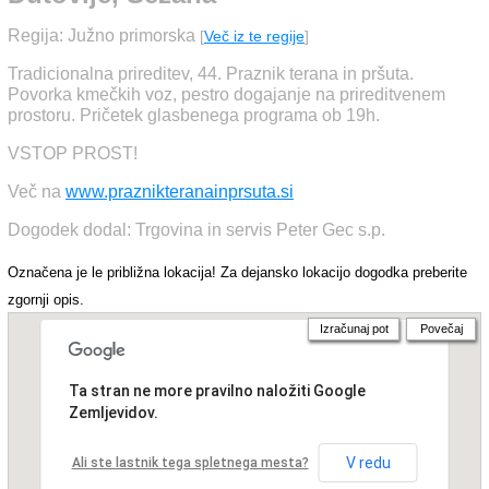
Regija: Južno primorska
[
Več iz te regije
]
Tradicionalna prireditev, 44. Praznik terana in pršuta.
Povorka kmečkih voz, pestro dogajanje na prireditvenem
prostoru. Pričetek glasbenega programa ob 19h.
VSTOP PROST!
Več na
www.praznikteranainprsuta.si
Dogodek dodal: Trgovina in servis Peter Gec s.p.
Označena je le približna lokacija! Za dejansko lokacijo dogodka preberite
zgornji opis.
Izračunaj pot
Povečaj
Ta stran ne more pravilno naložiti Google
Zemljevidov.
V redu
Ali ste lastnik tega spletnega mesta?