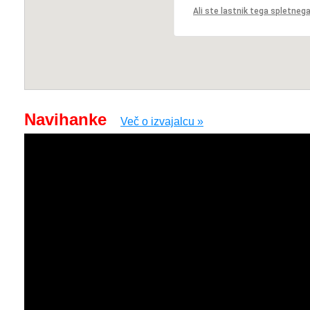
Ali ste lastnik tega spletne
Navihanke
Več o izvajalcu »