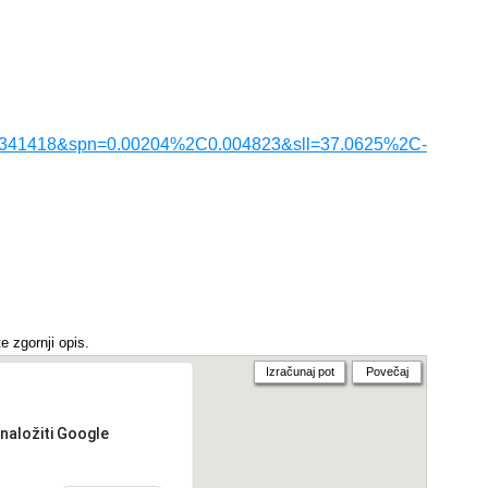
.341418&spn=0.00204%2C0.004823&sll=37.0625%2C-
e zgornji opis.
Izračunaj pot
Povečaj
 naložiti Google