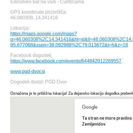
Edinstven bar na vodi - Cvetličarna
GPS koordinate prizorišča:
46.060308, 14.341416
Lokacija:
https://maps.google.com/maps?
q=46.060308%2C14.341416&hl=sl&ll=46.060308%2C14
95.677068&sspn=38.092988%2C79.013672&t=h&z=18
Facebook dogodek:
https://www.facebook.com/events/644842912269557
www.pgd-dvor.si
Dogodek dodal: PGD Dvor
Označena je le približna lokacija! Za dejansko lokacijo dogodka preberit
Ta stran ne more pravilno
Zemljevidov.