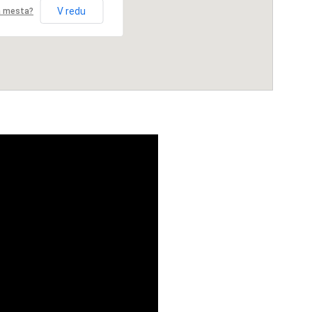
V redu
ga mesta?