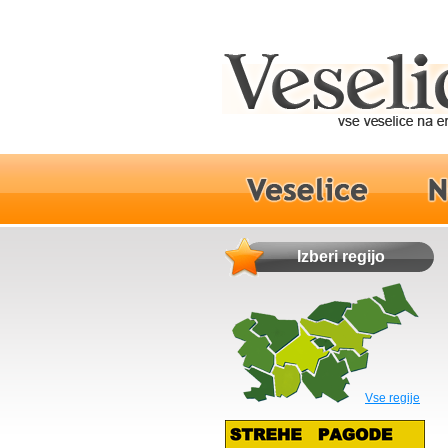
Izberi regijo
Vse regije