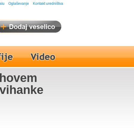
alu
Oglaševanje
Kontakt uredništva
olhovem
avihanke