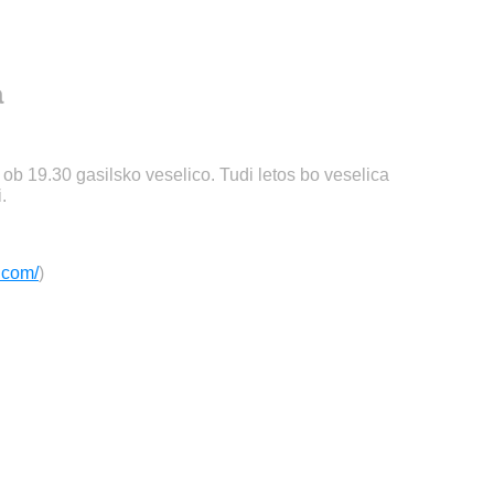
a
 ob 19.30 gasilsko veselico. Tudi letos bo veselica
.
.com/
)