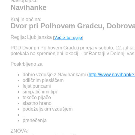
Nastopajoči:
Navihanke
Kraj in občina:
Dvor pri Polhovem Gradcu, Dobrov
Regija: Ljubljanska
[
Več iz te regije
]
PGD Dvor pri Polhovem Gradcu prireja v soboto, 12. julija,
potekala na spremenjeni lokaciji - pr'Rantarji v Dolenji vasi
Poskrbljeno za
dobro vzdušje z Navihankami (
http://www.navihanke
odličnim plesiščem
fejst puncami
simpatičnimi tipi
tekočo pijačo
slastno hrano
podeželjskim vzdušjem
...
prenečenja
ZNOVA: