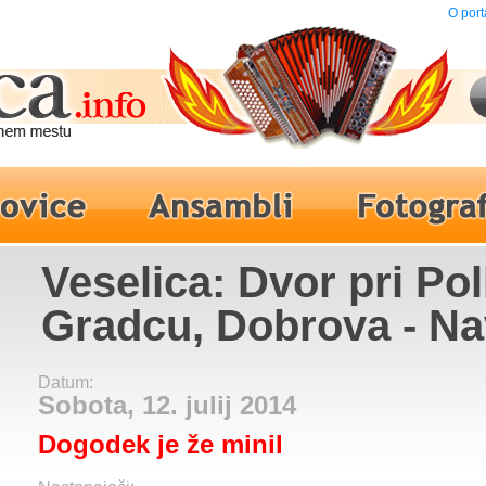
O port
Veselica: Dvor pri P
Gradcu, Dobrova - N
Datum:
Sobota, 12. julij 2014
Dogodek je že minil