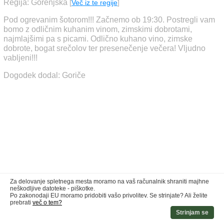
Regija: Gorenjska
[
Več iz te regije
]
Pod ogrevanim šotorom!!! Začnemo ob 19:30. Postregli vam
bomo z odličnim kuhanim vinom, zimskimi dobrotami,
najmlajšimi pa s picami. Odlično kuhano vino, zimske
dobrote, bogat srečolov ter presenečenje večera! Vljudno
vabljeni!!!
Dogodek dodal: Goriče
Za delovanje spletnega mesta moramo na vaš računalnik shraniti majhne
neškodljive datoteke - piškotke.
Po zakonodaji EU moramo pridobiti vašo privolitev. Se strinjate? Ali želite
prebrati
več o tem?
Strinjam se