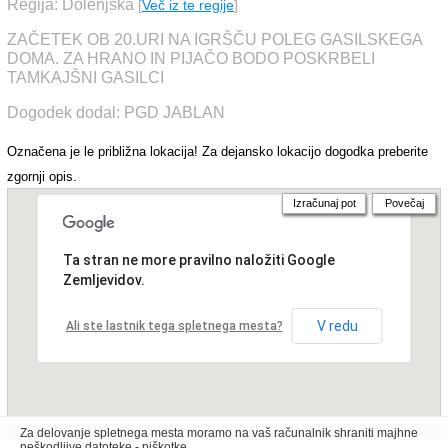
Regija: Dolenjska
[
Več iz te regije
]
ZAČETEK OB 20.URI NA IGRŠČU POLEG GASILSKEGA
DOMA. ZA HRANO IN PIJAČO BODO POSKRBELI
TAMKAJŠNI GASILCI
Dogodek dodal: PGD JABLAN
Označena je le približna lokacija! Za dejansko lokacijo dogodka preberite
zgornji opis.
Izračunaj pot
Povečaj
Ta stran ne more pravilno naložiti Google
Zemljevidov.
V redu
Ali ste lastnik tega spletnega mesta?
Za delovanje spletnega mesta moramo na vaš računalnik shraniti majhne
neškodljive datoteke - piškotke.