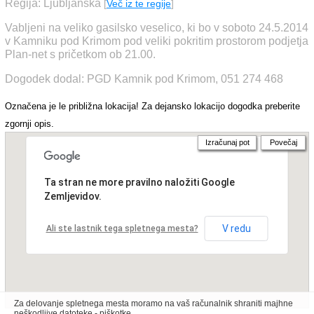
Regija: Ljubljanska
[
Več iz te regije
]
Vabljeni na veliko gasilsko veselico, ki bo v soboto 24.5.2014
v Kamniku pod Krimom pod veliki pokritim prostorom podjetja
Plan-net s pričetkom ob 21.00.
Dogodek dodal: PGD Kamnik pod Krimom, 051 274 468
Označena je le približna lokacija! Za dejansko lokacijo dogodka preberite
zgornji opis.
Izračunaj pot
Povečaj
Ta stran ne more pravilno naložiti Google
Zemljevidov.
V redu
Ali ste lastnik tega spletnega mesta?
Za delovanje spletnega mesta moramo na vaš računalnik shraniti majhne
neškodljive datoteke - piškotke.