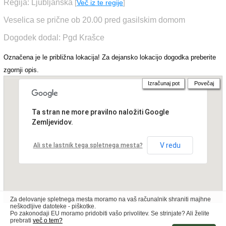
Regija: Ljubljanska
[
Več iz te regije
]
Veselica se prične ob 20.00 pred gasilskim domom
Dogodek dodal: Pgd Krašce
Označena je le približna lokacija! Za dejansko lokacijo dogodka preberite
zgornji opis.
Izračunaj pot
Povečaj
Ta stran ne more pravilno naložiti Google
Zemljevidov.
V redu
Ali ste lastnik tega spletnega mesta?
Za delovanje spletnega mesta moramo na vaš računalnik shraniti majhne
neškodljive datoteke - piškotke.
Po zakonodaji EU moramo pridobiti vašo privolitev. Se strinjate? Ali želite
prebrati
več o tem?