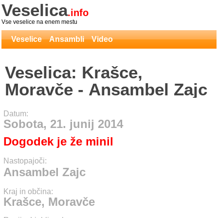
Veselica
.info
Vse veselice na enem mestu
Veselice
Ansambli
Video
Veselica: Krašce,
Moravče - Ansambel Zajc
Datum:
Sobota, 21. junij 2014
Dogodek je že minil
Nastopajoči:
Ansambel Zajc
Kraj in občina:
Krašce, Moravče