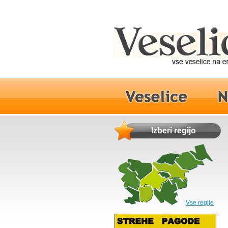
Izberi regijo
Vse regije