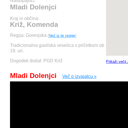
Nastopajoči:
Mladi Dolenjci
Kraj in občina:
Križ, Komenda
Regija: Gorenjska
[
Več iz te regije
]
Tradicionalna gasilska veselica s pričetkom ob
19. uri.
Dogodek dodal: PGD Križ
Prikaži večji
Mladi Dolenjci
Več o izvajalcu »