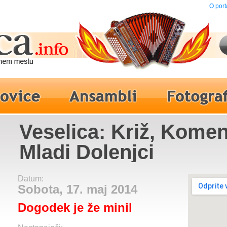
O port
Veselica: Križ, Komen
Mladi Dolenjci
Datum:
Sobota, 17. maj 2014
Dogodek je že minil