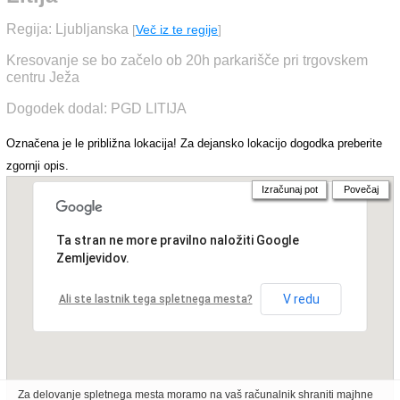
Regija: Ljubljanska
[
Več iz te regije
]
Kresovanje se bo začelo ob 20h parkarišče pri trgovskem
centru Ježa
Dogodek dodal: PGD LITIJA
Označena je le približna lokacija! Za dejansko lokacijo dogodka preberite
zgornji opis.
Izračunaj pot
Povečaj
Ta stran ne more pravilno naložiti Google
Zemljevidov.
V redu
Ali ste lastnik tega spletnega mesta?
Za delovanje spletnega mesta moramo na vaš računalnik shraniti majhne