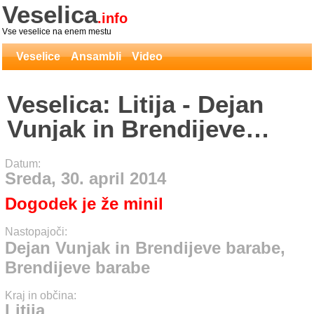
Veselica
.info
Vse veselice na enem mestu
Veselice
Ansambli
Video
Veselica: Litija - Dejan
Vunjak in Brendijeve
barabe, Brendijeve
Datum:
barabe
Sreda, 30. april 2014
Dogodek je že minil
Nastopajoči:
Dejan Vunjak in Brendijeve barabe,
Brendijeve barabe
Kraj in občina:
Litija