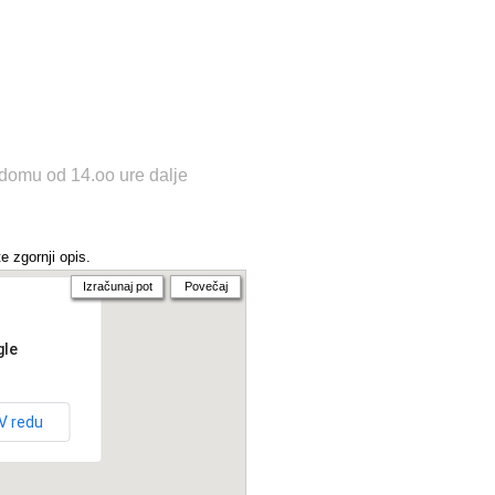
domu od 14.oo ure dalje
e zgornji opis.
Izračunaj pot
Povečaj
gle
V redu