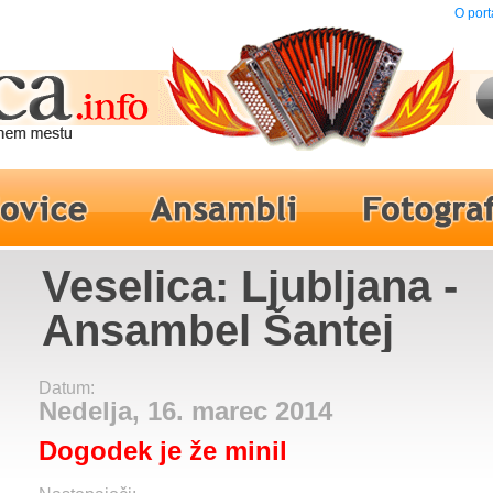
O port
Veselica: Ljubljana -
Ansambel Šantej
Datum:
Nedelja, 16. marec 2014
Dogodek je že minil