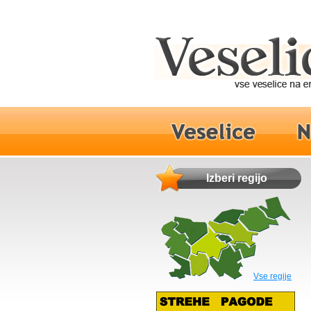
Izberi regijo
Vse regije