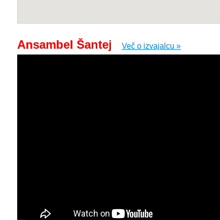
Ansambel Šantej
Več o izvajalcu »