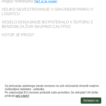
Regija: Notranjska
[
Več iz te regije
]
VELIKO SILVESTROVANJE V GRAJSKEM PARKU V
LOGATCU
VESELO DOGAJANJE BO POTEKALO V ŠOTORU Z
BENDOM ZA ŽUR-SKUPINO CALYPSO
VSTOP JE PROST
Za delovanje spletnega mesta moramo na vaš računalnik shraniti majhne
neškodljive datoteke - piškotke.
Po zakonodaji EU moramo pridobiti vašo privolitev. Se strinjate? Ali želite
prebrati
več o tem?
Strinjam se