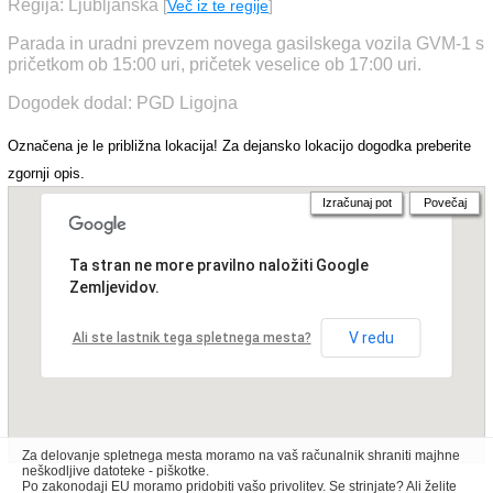
Regija: Ljubljanska
[
Več iz te regije
]
Parada in uradni prevzem novega gasilskega vozila GVM-1 s
pričetkom ob 15:00 uri, pričetek veselice ob 17:00 uri.
Dogodek dodal: PGD Ligojna
Označena je le približna lokacija! Za dejansko lokacijo dogodka preberite
zgornji opis.
Izračunaj pot
Povečaj
Ta stran ne more pravilno naložiti Google
Zemljevidov.
V redu
Ali ste lastnik tega spletnega mesta?
Za delovanje spletnega mesta moramo na vaš računalnik shraniti majhne
neškodljive datoteke - piškotke.
Po zakonodaji EU moramo pridobiti vašo privolitev. Se strinjate? Ali želite