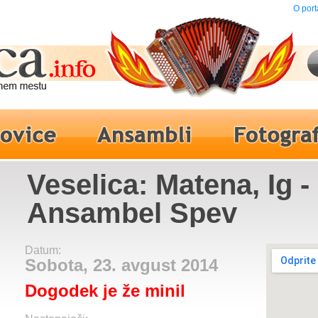
O port
Veselica: Matena, Ig -
Ansambel Spev
Datum:
Sobota, 23. avgust 2014
Dogodek je že minil