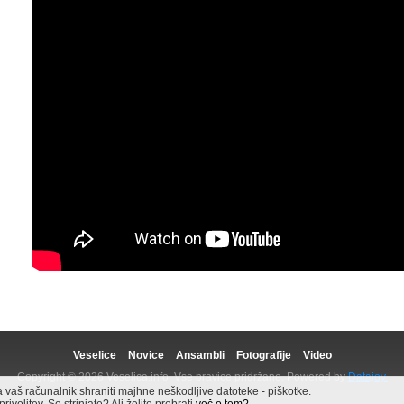
Veselice
Novice
Ansambli
Fotografije
Video
Copyright © 2026 Veselica.info. Vse pravice pridržane. Powered by
Datajoy.
aš računalnik shraniti majhne neškodljive datoteke - piškotke.