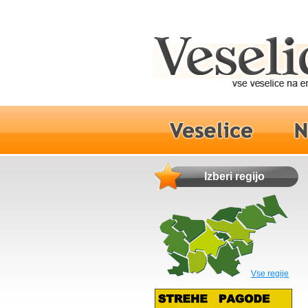
Izberi regijo
Vse regije