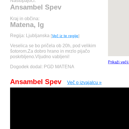
Nastopajoči:
Ansambel Spev
Kraj in občina:
Matena, Ig
Regija: Ljubljanska
[
Več iz te regije
]
Veselica se bo pričela ob 20h, pod velikim
šotorom.Za dobro hrano in mrzlo pijačo
poskrbljeno.Vljudno vabljeni!
Prikaži večj
Dogodek dodal: PGD MATENA
Ansambel Spev
Več o izvajalcu »