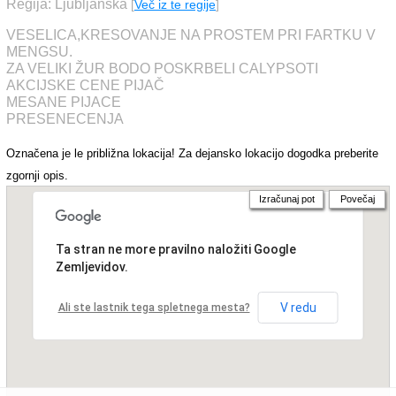
Regija: Ljubljanska
[
Več iz te regije
]
VESELICA,KRESOVANJE NA PROSTEM PRI FARTKU V
MENGSU.
ZA VELIKI ŽUR BODO POSKRBELI CALYPSOTI
AKCIJSKE CENE PIJAČ
MESANE PIJACE
PRESENECENJA
Označena je le približna lokacija! Za dejansko lokacijo dogodka preberite
zgornji opis.
Izračunaj pot
Povečaj
Ta stran ne more pravilno naložiti Google
Zemljevidov.
V redu
Ali ste lastnik tega spletnega mesta?