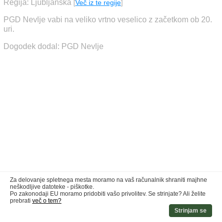
Regija: Ljubljanska
[
Več iz te regije
]
PGD Nevlje vabi na veliko vrtno veselico z začetkom ob 20.
uri.
Dogodek dodal: PGD Nevlje
Za delovanje spletnega mesta moramo na vaš računalnik shraniti majhne
neškodljive datoteke - piškotke.
Po zakonodaji EU moramo pridobiti vašo privolitev. Se strinjate? Ali želite
prebrati
več o tem?
Strinjam se