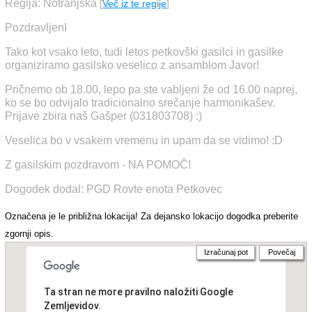
Regija: Notranjska
[
Več iz te regije
]
PozdravljenI
Tako kot vsako leto, tudi letos petkovški gasilci in gasilke
organiziramo gasilsko veselico z ansamblom Javor!
Pričnemo ob 18.00, lepo pa ste vabljeni že od 16.00 naprej,
ko se bo odvijalo tradicionalno srečanje harmonikašev.
Prijave zbira naš Gašper (031803708) :)
Veselica bo v vsakem vremenu in upam da se vidimo! :D
Z gasilskim pozdravom - NA POMOČ!
Dogodek dodal: PGD Rovte enota Petkovec
Označena je le približna lokacija! Za dejansko lokacijo dogodka preberite
zgornji opis.
Izračunaj pot
Povečaj
Ta stran ne more pravilno naložiti Google
Zemljevidov.