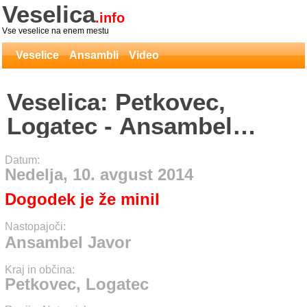
Veselica
.info
Vse veselice na enem mestu
Veselice
Ansambli
Video
Veselica: Petkovec,
Logatec - Ansambel
Javor
Datum:
Nedelja, 10. avgust 2014
Dogodek je že minil
Nastopajoči:
Ansambel Javor
Kraj in občina:
Petkovec, Logatec