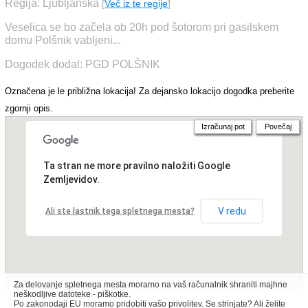
Regija: Ljubljanska
[
Več iz te regije
]
Veselica se bo začela ob 20h pod šotorom pri gasilskem
domu Polšnik vabljeni...
Dogodek dodal: PGD POLŠNIK
Označena je le približna lokacija! Za dejansko lokacijo dogodka preberite
zgornji opis.
Izračunaj pot
Povečaj
Ta stran ne more pravilno naložiti Google
Zemljevidov.
V redu
Ali ste lastnik tega spletnega mesta?
Za delovanje spletnega mesta moramo na vaš računalnik shraniti majhne
neškodljive datoteke - piškotke.
Po zakonodaji EU moramo pridobiti vašo privolitev. Se strinjate? Ali želite