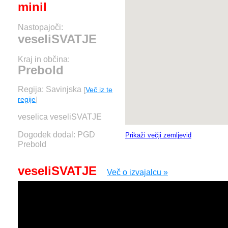
minil
Nastopajoči:
veseliSVATJE
Kraj in občina:
Prebold
Regija: Savinjska
[
Več iz te
regije
]
veselica veseliSVATJE
Dogodek dodal: PGD
Prikaži večji zemljevid
Prebold
veseliSVATJE
Več o izvajalcu »