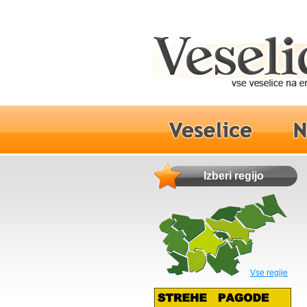
Izberi regijo
Vse regije