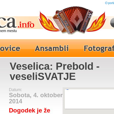
O port
Veselica: Prebold -
veseliSVATJE
Datum:
Sobota, 4. oktober
2014
Dogodek je že