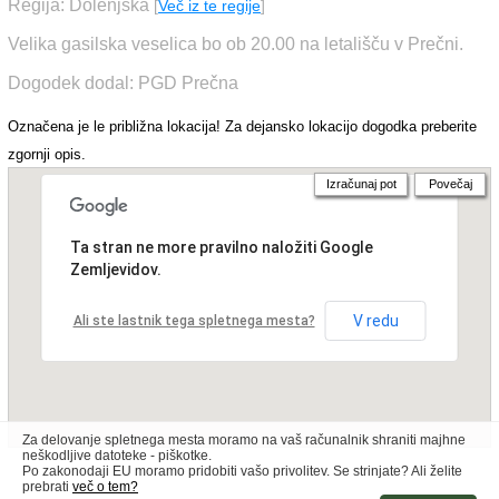
Regija: Dolenjska
[
Več iz te regije
]
Velika gasilska veselica bo ob 20.00 na letališču v Prečni.
Dogodek dodal: PGD Prečna
Označena je le približna lokacija! Za dejansko lokacijo dogodka preberite
zgornji opis.
Izračunaj pot
Povečaj
Ta stran ne more pravilno naložiti Google
Zemljevidov.
V redu
Ali ste lastnik tega spletnega mesta?
Za delovanje spletnega mesta moramo na vaš računalnik shraniti majhne
neškodljive datoteke - piškotke.
Po zakonodaji EU moramo pridobiti vašo privolitev. Se strinjate? Ali želite
prebrati
več o tem?