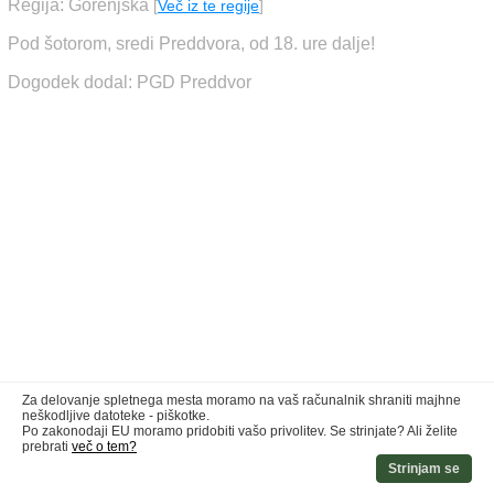
Regija: Gorenjska
[
Več iz te regije
]
Pod šotorom, sredi Preddvora, od 18. ure dalje!
Dogodek dodal: PGD Preddvor
Za delovanje spletnega mesta moramo na vaš računalnik shraniti majhne
neškodljive datoteke - piškotke.
Po zakonodaji EU moramo pridobiti vašo privolitev. Se strinjate? Ali želite
prebrati
več o tem?
Strinjam se