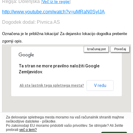
Regija: Dolenjska
[
Več iz te regije
]
http://www.youtube.com/watch?v=uMRaN0SylJA
Dogodek dodal: Pivnica AS
Označena je le približna lokacija! Za dejansko lokacijo dogodka preberite
zgornji opis.
Izračunaj pot
Povečaj
Ta stran ne more pravilno naložiti Google
Zemljevidov.
V redu
Ali ste lastnik tega spletnega mesta?
Za delovanje spletnega mesta moramo na vaš računalnik shraniti majhne
neškodljive datoteke - piškotke.
Po zakonodaji EU moramo pridobiti vašo privolitev. Se strinjate? Ali želite
prebrati
več o tem?